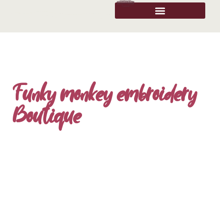
Funky monkey embroidery
Boutique